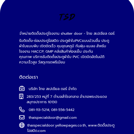
จำหน่ายติดตั้งประตูโรงงาน shutter door - ไทย สเปเชียล ดอร์
รับติดตั้ง-ซ่อมประตูไฮสปีด ประตูผ้าใบPVCแบบม้วนขึ้น ประตู
ผ้าใบแบบพับ เปิดปิดเร็ว คุมอุณหภูมิ กันฝุ่น-แมลง สำหรับ
โรงงาน HACCP, GMP คลังสินค้าห้องเย็น ประกัน
คุณภาพ บริการรับติดตั้งประตูผ้าใบ PVC เปิดปิดอัตโนมัติ
ความเร็วสูง วัสดุเกรดพรีเมียม
ติดต่อเรา
บริษัท ไทย สเปเชียล ดอร์ จำกัด
283/253 หมู่ที่ 7 ตำบลสำโรงกลาง อำเภอพระประแดง
สมุทรปราการ 10130
081-113-5214
,
081-556-5442
thaispecialdoor@gmail.com
thaispecialdoor.yellowpages.co.th
,
www.ติดตั้งประตู
ไฮสปีด.com