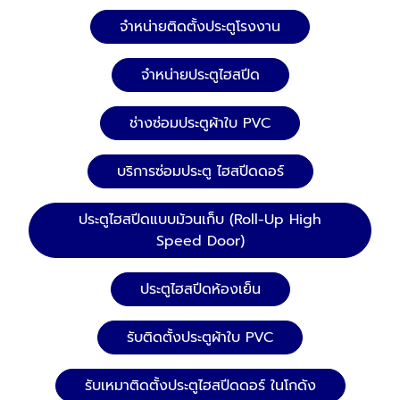
ปิดสนิท กันสิ่งแปลกปลอมเข้าสู่พื้นที่ผลิต
ปลอดภัยสูง มาพร้อมเซ็นเซอร์ตรวจจับสิ่ง
จำหน่ายติดตั้งประตูโรงงาน
กีดขวาง ลดความเสี่ยงอุบัติเหตุ เปิด-ปิดรวดเร็ว
เพิ่มความคล่องตัวในการทำงาน ลดเวลาสูญเปล่า
จำหน่ายประตูไฮสปีด
ทนทานและซ่อมง่าย ผ้าใบ PVC คุณภาพสูง รับ
แรงกระแทกได้ดี ทำความสะอาดง่าย
ช่างซ่อมประตูผ้าใบ PVC
บริการซ่อมประตู ไฮสปีดดอร์
ประตูไฮสปีดแบบม้วนเก็บ (Roll-Up High
Speed Door)
ประตูไฮสปีดห้องเย็น
รับติดตั้งประตูผ้าใบ PVC
รับเหมาติดตั้งประตูไฮสปีดดอร์ ในโกดัง