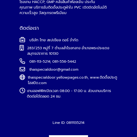
โรงงาน HACCP, GMP คลังสินค้าห้องเย็น ประกัน
คุณภาพ บริการรับติดตั้งประตูผ้าใบ PVC เปิดปิดอัตโนมัติ
ความเร็วสูง วัสดุเกรดพรีเมียม
ติดต่อเรา
บริษัท ไทย สเปเชียล ดอร์ จำกัด
283/253 หมู่ที่ 7 ตำบลสำโรงกลาง อำเภอพระประแดง
สมุทรปราการ 10130
081-113-5214
,
081-556-5442
thaispecialdoor@gmail.com
thaispecialdoor.yellowpages.co.th
,
www.ติดตั้งประตู
ไฮสปีด.com
งานออฟฟิศเปิดเวลา 08.00 - 17.00 น. ส่วนงานบริการ
ติดต่อได้ตลอด 24 ชม.
Line ID: 0811135214