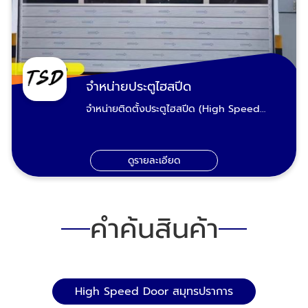
จำหน่ายประตูไฮสปีด
จำหน่ายติดตั้งประตูไฮสปีด (High Speed
Door) ประตูม้วนไฮสปีดเป็นที่นิยมที่ใช้ใน
อุตสาหกรรม โรงงานอย่างแพร่หลาย และได้การ
ยอมรับจากมาตรฐานสากล ประตูม้วนไฮสปีดมี
ดูรายละเอียด
ความโปร่งแสงปิดมิดชิดแนบสนิทช่วยกันสิ่ง
แปลกปลอมอิ่นๆ ประตูไฮสปีดคืออะไร? ประตู
ผ้าใบ PVC / TPU แบบเปิด-ปิดความเร็วสูง
(0.6–1.2 เมตร/วินาที) ช่วยให้การทำงานใน
คำค้นสินค้า
โรงงานและโกดังมีประสิทธิภาพมากขึ้น ลดการ
สูญเสียพลังงาน ป้องกันฝุ่น แมลง และสิ่งปน
เปื้อน เหมาะสำหรับโรงงานอาหาร เครื่องดื่ม ยา
ห้องเย็น และคลังสินค้าทุกประเภท ควบคุม
อุณหภูมิได้ดี เหมาะกับห้องเย็น/ห้องแช่แข็ง
High Speed Door สมุทรปราการ
ประหยัดพลังงาน ป้องกันฝุ่นและแมลง บานประตู