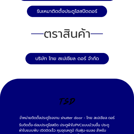
รับเหมาติดตั้งประตูไฮสปีดดอร์
ตราสินค้า
บริษัท ไทย สเปเชียล ดอร์ จำกัด
จำหน่ายติดตั้งประตูโรงงาน shutter door - ไทย สเปเชียล ดอร์
รับติดตั้ง-ซ่อมประตูไฮสปีด ประตูผ้าใบPVCแบบม้วนขึ้น ประตู
ผ้าใบแบบพับ เปิดปิดเร็ว คุมอุณหภูมิ กันฝุ่น-แมลง สำหรับ