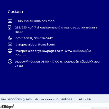
ติดต่อเรา
บริษัท ไทย สเปเชียล ดอร์ จำกัด
283/253 หมู่ที่ 7 ตำบลสำโรงกลาง อำเภอพระประแดง สมุทรปราการ
10130
081-113-5214
,
081-556-5442
thaispecialdoor@gmail.com
thaispecialdoor.yellowpages.co.th
,
www.ติดตั้งประตูไฮส
ปีด.com
งานออฟฟิศเปิดเวลา 08.00 - 17.00 น. ส่วนงานบริการติดต่อได้ตลอด
24 ชม.
9
จำหน่ายติดตั้งประตูโรงงาน shutter door - ไทย สเปเชียล
All rights
reserved.
์นี้ใช้คุกกี้