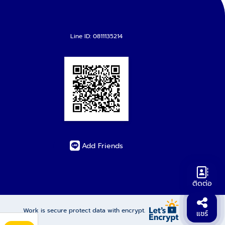
Line ID: 0811135214
Add Friends
ติดต่อ
Work is secure protect data with encrypt.
แชร์