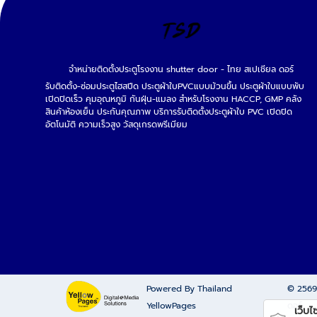
จำหน่ายติดตั้งประตูโรงงาน shutter door - ไทย สเปเชียล ดอร์
รับติดตั้ง-ซ่อมประตูไฮสปีด ประตูผ้าใบPVCแบบม้วนขึ้น ประตูผ้าใบแบบพับ
เปิดปิดเร็ว คุมอุณหภูมิ กันฝุ่น-แมลง สำหรับโรงงาน HACCP, GMP คลัง
สินค้าห้องเย็น ประกันคุณภาพ บริการรับติดตั้งประตูผ้าใบ PVC เปิดปิด
อัตโนมัติ ความเร็วสูง วัสดุเกรดพรีเมียม
Powered By Thailand
© 256
YellowPages
ดอร์
เว็บไซต