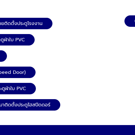
ายติดตั้งประตูโรงงาน
ะตูผ้าใบ PVC
Speed Door)
ระตูผ้าใบ PVC
มาติดตั้งประตูไฮสปีดดอร์